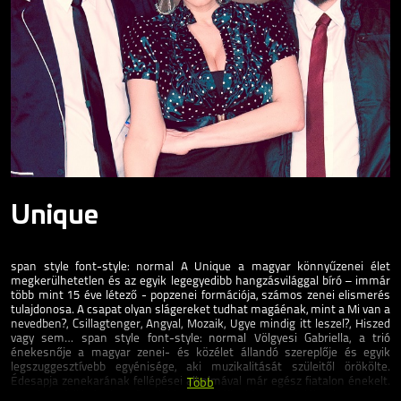
Unique
span style font-style: normal A Unique a magyar könnyűzenei élet
megkerülhetetlen és az egyik legegyedibb hangzásvilággal bíró – immár
több mint 15 éve létező - popzenei formációja, számos zenei elismerés
tulajdonosa. A csapat olyan slágereket tudhat magáénak, mint a Mi van a
nevedben?, Csillagtenger, Angyal, Mozaik, Ugye mindig itt leszel?, Hiszed
vagy sem… span style font-style: normal Völgyesi Gabriella, a trió
énekesnője a magyar zenei- és közélet állandó szereplője és egyik
legszuggesztívebb egyénisége, aki muzikalitását szüleitől örökölte.
Édesapja zenekarának fellépései alkalmával már egész fiatalon énekelt.
Több
A Unique fellépésein a fiatalabb és az idősebb generációknak egyaránt