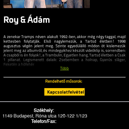
Roy & Ádám
A zenekar Tramps néven alakult 1992-ben, akkor még négy taggal, majd
kettesben folytatják. Elsõ nagylemezük, a Tartsd életben! 1998
augusztus végén jelent meg. Szinte egyedülálló módon öt kislemezük
jelent meg az albumról, és mindegyikhez készült videóklip is, sorrendben:
A csapból is én folyok!, a Trambulin, Egyetlen hang, Tartsd életben a Csak
1 pillanat. Legismerett dalaik: Zsebemben a holnap, Gyanús sláger,
Feketén a hófehér
Több
Rendelhető műsorok:
Kapcsolatfelvétel
Székhely:
1149 Budapest, Róna utca 120-122 1/123
Telefon/Fax: