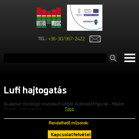
TEL.:
+36-30/967-2422
Lufi hajtogatás
Qualatext minõségû modellezõ lufiból. Különbözõ figurák - fõként
állatok - hajtogatása.
Több
Rendelhető műsorok:
Kapcsolatfelvétel