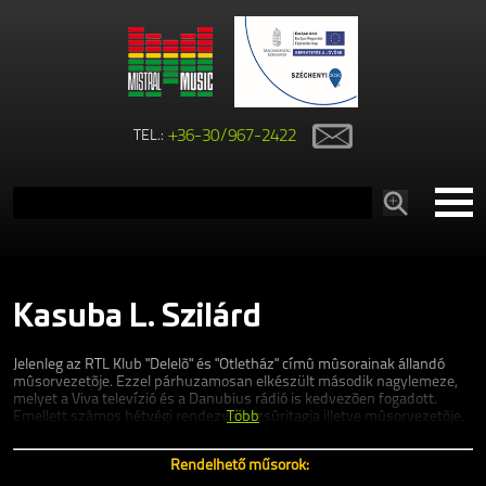
TEL.:
+36-30/967-2422
Kasuba L. Szilárd
Jelenleg az RTL Klub "Delelõ" és "Ötletház" címû mûsorainak állandó
mûsorvezetõje. Ezzel párhuzamosan elkészült második nagylemeze,
melyet a Viva televízió és a Danubius rádió is kedvezõen fogadott.
Emellett számos hétvégi rendezvény zsûritagja illetve mûsorvezetõje.
Több
Rendelhető műsorok: