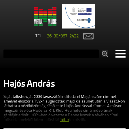
TEL.:
+36-30/967-2422
Hajós András
Saját talkshowját 2003 tavaszától indította el Magánszám címmel,
amelyet elõször a TV2-n sugároztak, majd kis szünet után a Viasat3-on
láthatta a nézõközönség Késõ este Hajós Andrással címmel. A mûsor
megszûnése óta Hajós az RTL Klub Heti hetes címû mûsorának
gárdáját erõsíti. 2005-ben õ vezette a Benne leszek a tévében címû
mûsort, amelybõl kilenc adást láthattak a nézõk.
Több