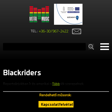
TEL.:
+36-30/967-2422
Blackriders
Repertoárjukban ír és amerikai népzenék szerepelnek.
Több
Rendelhető műsorok:
Kapcsolatfelvétel