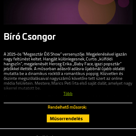
Bíró Csongor
A 2025-ös "Megasztár Élő Show" versenyzője. Megjelenésével igazán
nagy feltünést keltet. Hangját különlegesnek, Curtis „külföldi
hangszín”, megjelenését Herceg Erika „Baby Face, igazi popsztár”
jelzőkkel illették. A műsorban adásról adásra újabbnál újabb oldalát
mutatta be a dinamikus rocktól a romantikus poppig. Közvetlen és
őszinte megszólalásaival nagyszámú követőre tett szert az online
média felületein. Mestere, Marics Peti írta első saját dalát, amelyet nagy
sikerrel mutatott be.
Több
Mega Hits műsorában a TV showban elhangzott dalok, valamint egyéb
hazai és világslágerekből válogat. A fiatal énekes, gitáros, sokszínűsége,
professzionális előadása sikert arat a fiatal és idősebb korosztály előtt
Rendelhető műsorok:
egyaránt.
Műsorrendelés
A dalok között jól kommunikál a közönséggel, ha kell angolul is! Magas
szintű technikai felkészültségének köszönhetően (digtális keverő,
vezetéknélküli mikrofon, gitár, fülmonitor) kiváló minőségű
megszólalást produkál. Rövid színpadi fel és leszerelésével a