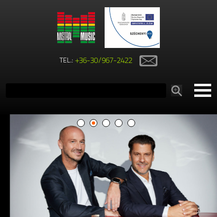
TEL.:
+36-30/967-2422