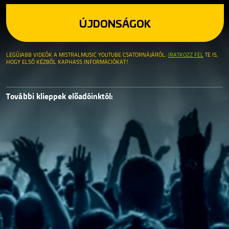
ÚJDONSÁGOK
LEGÚJABB VIDEÓK A MISTRALMUSIC YOUTUBE CSATORNÁJÁRÓL.
IRATKOZZ FEL
TE IS,
HOGY ELSŐ KÉZBŐL KAPHASS INFORMÁCIÓKAT!
További klieppek előadóinktól: